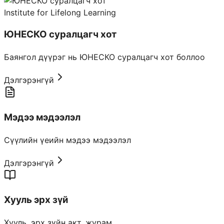
Institute for Lifelong Learning
ЮНЕСКО суралцагч хот
Баянгол дүүрэг нь ЮНЕСКО суралцагч хот боллоо
Дэлгэрэнгүй
Мэдээ мэдээлэл
Сүүлийн үеийн мэдээ мэдээлэл
Дэлгэрэнгүй
Хууль эрх зүй
Хууль, эрх зүйн акт, журам