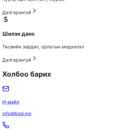
Дэлгэрэнгүй
Шилэн данс
Төсвийн зардал, орлогын мэдээлэл
Дэлгэрэнгүй
Холбоо барих
И-мэйл
info@bgd.mn